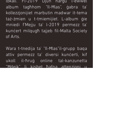
lokali. Fl-2019 Djun ħarġu l-ewwel
album tagħhom "Il-Ħlas", ġabra ta'
kollezzjonijiet marbutin madwar it-tema
taż-żmien u t-tmiemijiet. L-album ġie
mniedi f'Mejju ta' l-2019 permezz ta'
kunċert milqugħ tajjeb fil-Malta Society
of Arts.
Wara t-tnedija ta' "Il-Ħlas"il-grupp baqa
attiv permezz ta’ diversi kunċerti, kif
ukoll il-ħruġ online tal-kanzunetta
“Ħdejk” li kisbet ħafna attenzjoni u
ispirat diversi interpretazzjonijiet minn
artisti oħra permezz ta’ “chain post”
online. Bħalissa d-Djun jinsabu fil-
proċess li jirrekordjaw ġabra ta’
kanzunetti ġodda, li ser jieħdu l-grupp
f'direzzjoni mużikali ġdida u inaspettata.