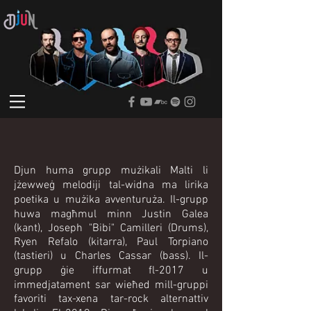
Djun huma grupp mużikali Malti li
jżewweġ melodiji tal-widna ma lirika
poetika u mużika avventuruża. Il-grupp
huwa magħmul minn Justin Galea
(kant), Joseph "Bibi" Camilleri (Drums),
Ryen Refalo (kitarra), Paul Torpiano
(tastieri) u Charles Cassar (bass). Il-
grupp ġie iffurmat fl-2017 u
immedjatament sar wieħed mill-gruppi
favoriti tax-xena tar-rock alternattiv