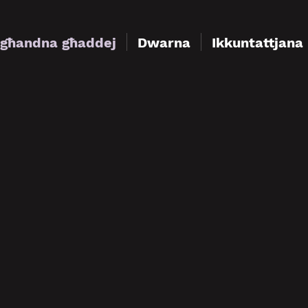
'għandna għaddej
Dwarna
Ikkuntattjana