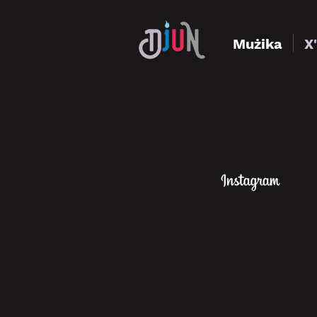
Mużika
X